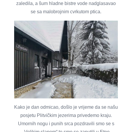
zaledila, a šum hladne bistre vode nadglasavao
se sa malobrojnim cvrkutom ptica.
Kako je dan odmicao, došlo je vrijeme da se našu
posjetu Plitvičkim jezerima privedemo kraju.
Umornih nogu i punih srca pozdravili smo se s
„Velikim slapom“ te smo se zaputili u Etno