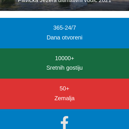
Plitvička Jezera ultimativni vodič 2021
365
-24
/
7
Dana otvoreni
10000
+
Sretnih gostiju
50
+
Zemalja