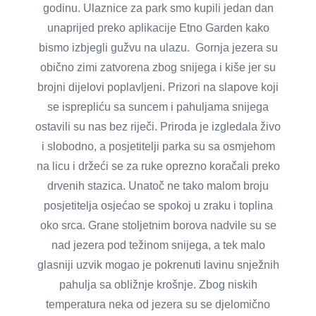
godinu. Ulaznice za park smo kupili jedan dan
unaprijed preko aplikacije Etno Garden kako
bismo izbjegli gužvu na ulazu. Gornja jezera su
obično zimi zatvorena zbog snijega i kiše jer su
brojni dijelovi poplavljeni. Prizori na slapove koji
se isprepliću sa suncem i pahuljama snijega
ostavili su nas bez riječi. Priroda je izgledala živo
i slobodno, a posjetitelji parka su sa osmjehom
na licu i držeći se za ruke oprezno koračali preko
drvenih stazica. Unatoč ne tako malom broju
posjetitelja osjećao se spokoj u zraku i toplina
oko srca. Grane stoljetnim borova nadvile su se
nad jezera pod težinom snijega, a tek malo
glasniji uzvik mogao je pokrenuti lavinu snježnih
pahulja sa obližnje krošnje. Zbog niskih
temperatura neka od jezera su se djelomično