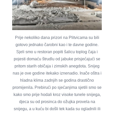
Prije nekoliko dana prizori na Plitvicama su bili
gotovo jednako čarobni kao i te davne godine.
Sjeli smo u restoran popiti šalicu toplog čaja i
pojesti domaću štrudlu od jabuke prisjećajući se
pritom starih običaja i zimskih anegdota. Snijeg
nas je ove godine itekako iznenadio. Inače oštra i
hladna klima zadnjih se godina drastično
promijenila. Prebirući po sjećanjima sjetili smo se
kako smo prije hodali kroz visoke tunele snijega,
djeca su od prosinca do ožujka provela na
snijegu, a u kuću bi došli tek kada su ogladnili ili