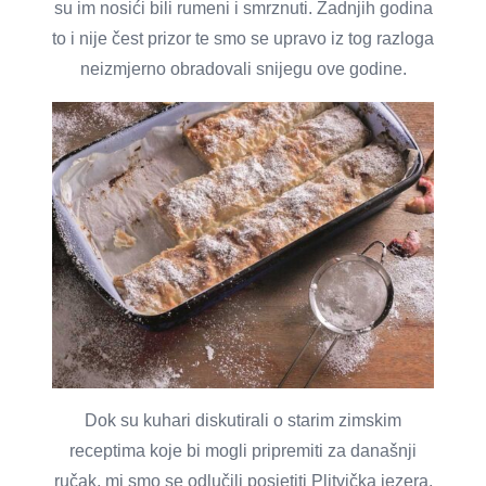
su im nosići bili rumeni i smrznuti. Zadnjih godina
to i nije čest prizor te smo se upravo iz tog razloga
neizmjerno obradovali snijegu ove godine.
Dok su kuhari diskutirali o starim zimskim
receptima koje bi mogli pripremiti za današnji
ručak, mi smo se odlučili posjetiti Plitvička jezera.