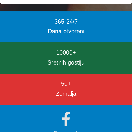
365
-24
/
7
Dana otvoreni
10000
+
Sretnih gostiju
50
+
Zemalja