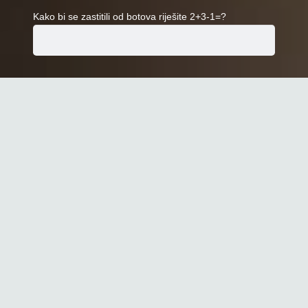
Kako bi se zastitili od botova riješite 2+3-1=?
Imate pitanje o našim uslugama, nešto što vam nije
jasno ili nas jednostavno želite kontaktirati, pošaljite
nam poruku putem naše kontakt forme ili nam se javite
direktno putem niže navedenih kontakt informacija.
Odgovorit ćemo u najkraćem mogućem roku.
Plitvica Selo 62, 53231,
Plitvička Jezera