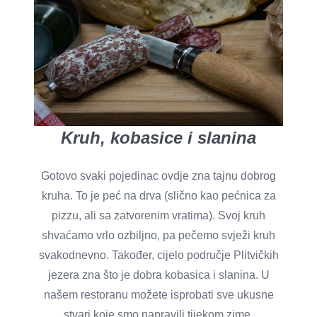
Kruh, kobasice i slanina
Gotovo svaki pojedinac ovdje zna tajnu dobrog
kruha. To je peć na drva (slično kao pećnica za
pizzu, ali sa zatvorenim vratima). Svoj kruh
shvaćamo vrlo ozbiljno, pa pečemo svježi kruh
svakodnevno. Također, cijelo područje Plitvičkih
jezera zna što je dobra kobasica i slanina. U
našem restoranu možete isprobati sve ukusne
stvari koje smo napravili tijekom zime.