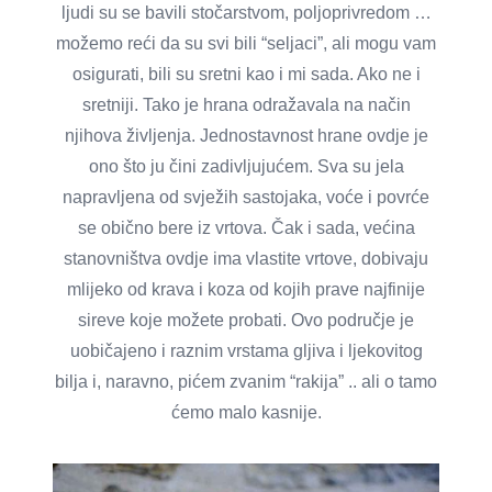
ljudi su se bavili stočarstvom, poljoprivredom …
možemo reći da su svi bili “seljaci”, ali mogu vam
osigurati, bili su sretni kao i mi sada. Ako ne i
sretniji. Tako je hrana odražavala na način
njihova življenja. Jednostavnost hrane ovdje je
ono što ju čini zadivljujućem. Sva su jela
napravljena od svježih sastojaka, voće i povrće
se obično bere iz vrtova. Čak i sada, većina
stanovništva ovdje ima vlastite vrtove, dobivaju
mlijeko od krava i koza od kojih prave najfinije
sireve koje možete probati. Ovo područje je
uobičajeno i raznim vrstama gljiva i ljekovitog
bilja i, naravno, pićem zvanim “rakija” .. ali o tamo
ćemo malo kasnije.